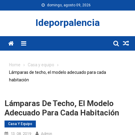
Skip
domingo, agosto 09, 2026
to
content
Ideporpalencia
Menu
Home
Casa y equipo
Lámparas de techo, el modelo adecuado para cada
habitación
Lámparas De Techo, El Modelo
Adecuado Para Cada Habitación
Casa Y Equipo
13. 08. 2019
Admin