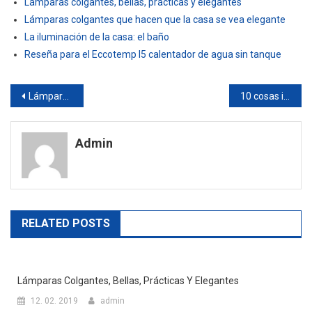
Lámparas colgantes, bellas, prácticas y elegantes
Lámparas colgantes que hacen que la casa se vea elegante
La iluminación de la casa: el baño
Reseña para el Eccotemp l5 calentador de agua sin tanque
Navegación
Lámparas colgantes que hacen que la casa se vea elegante
10 cosas importantes para recordar antes de operar en Forex
de
Admin
entradas
RELATED POSTS
Lámparas Colgantes, Bellas, Prácticas Y Elegantes
12. 02. 2019
admin