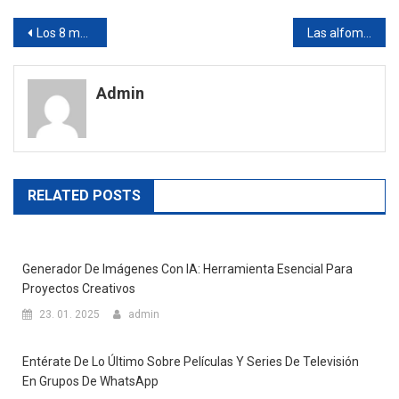
Navegación
Los 8 mejores trucos para recordar los verbos irregulares en inglés
Las alfombrillas de goma y su mantenimiento
de
Admin
entradas
RELATED POSTS
Generador De Imágenes Con IA: Herramienta Esencial Para
Proyectos Creativos
23. 01. 2025
admin
Entérate De Lo Último Sobre Películas Y Series De Televisión
En Grupos De WhatsApp